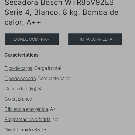
Secadora Bosch WTR85V92ES
Serie 4, Blanco, 8 kg, Bomba de
calor, A++
DONDE COMPRAR
FICHA COMPLETA
Características
Tipo de carga
: Carga frontal
Tipo de secado
: Bomba de calor
Capacidad (kg)
: 8
Color
: Blanco
Eficiencia energética
: A++
Programación diferida
: No
Nivel de ruido
: 65 dB