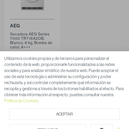
AEG
Secadora AEG Series
7000 TR718A2OB,
Blanco, 8 kg, Bomba de
calor, A+++
Utilizamos cookies propias y de terceros para personalizar el
contenido de la web, proporcionarle funcionalidades a las redes
sociales y para analizar el tráfico de nuestra web. Puede aceptar el
uso de esta tecnología o administrar su configuración y poder
rechazarla, y así controlar completamente qué información se
recopila y gestiona a través de los botones habilitados al efecto. Para
obtener más información al respecto, puedes consultar nuestra
© Activa Hogar S.A.
Política de Cookies
.
Aviso legal
Política de privacidad
Ética y cumplimiento
Política de Cookies
ACEPTAR