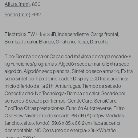
Altura (mm)
: 850
Fondo (mm)
: 662
Electrolux EW7H5825IB, Independiente, Carga frontal,
Bomba de calor, Blanco, Giratorio, Tocar, Derecho
Tipo: Bomba de calor Capacidad máxima de carga secado: 8
kg Funciones/programas: Algodón seco armario, Extra seco
algodón, Algodón seco plancha, Sintético seco armario, Extra
seco sintético Tipo de indicador: Display LCD Indicaciones:
Inicio diferido de 1 a 21 h, Antiarrugas, Tiempo de secado
Conectividad: No Tecnología: Bomba de calor, Secado por
sensores, Secado por tiempo, GentleCare, SensiCare,
EcoFlow Otras prestaciones: Función Autorreverse, Filtro
OkoFlow Nivel de ruido secado: 66 dB (A) re1pw Medidas
(ancho x alto x fondo): 59,6 x 85 x 66,2 cm Tapa superior
desmontable: NO Consumo de energía: 235 kWh/año
Tensión: 230 V