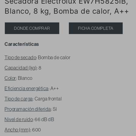
Secadora Electrolux EW7H5825IB,
Blanco, 8 kg, Bomba de calor, A++
DONDE COMPRAR
FICHA COMPLETA
Características
Tipo de secado
: Bomba de calor
Capacidad (kg)
: 8
Color
: Blanco
Eficiencia energética
: A++
Tipo de carga
: Carga frontal
Programación diferida
: Sí
Nivel de ruido
: 66 dB dB
Ancho (mm)
: 600