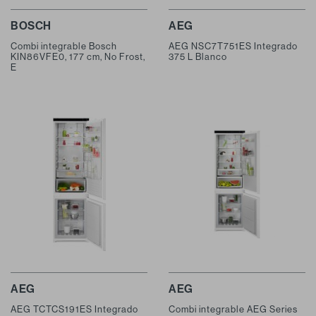
BOSCH
AEG
Combi integrable Bosch
AEG NSC7T751ES Integrado
KIN86VFE0, 177 cm, No Frost,
375 L Blanco
E
AEG
AEG
AEG TCTCS191ES Integrado
Combi integrable AEG Series