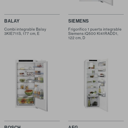
BALAY
SIEMENS
Combi integrable Balay
Frigorífico 1 puerta integrable
3KIE711S, 177 cm, E
Siemens iQ500 KI41RADD1,
122 cm, D
BOSCH
AEG