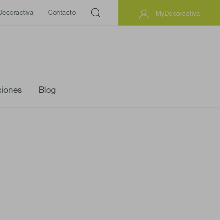
Decoractiva
Contacto
MyDecoractiva
iones
Blog