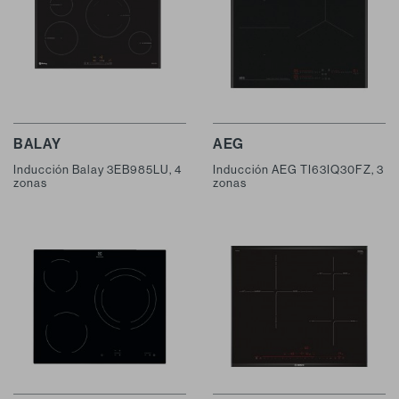
BALAY
AEG
Inducción Balay 3EB985LU, 4
Inducción AEG TI63IQ30FZ, 3
zonas
zonas